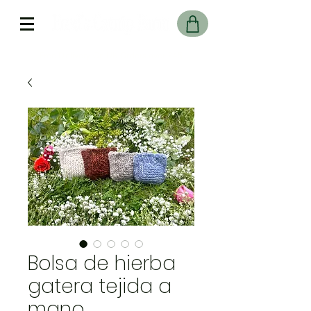
Free Delivery On UK Orders over £45
Bolsa de hierba
gatera tejida a
mano