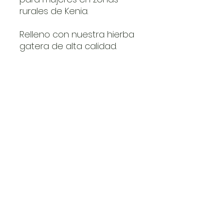
rurales de Kenia.
Relleno con nuestra hierba
gatera de alta calidad.
Disponible en cuatro
colores a elegir.
preguntas frecuentes
Contacto
info@catnosebest.com