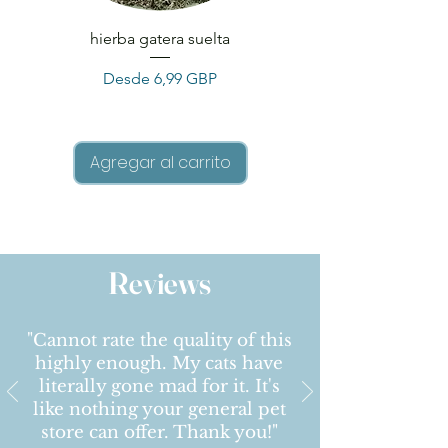
hierba gatera suelta
Loose Catnip & Si
Precio de oferta
Desde
6,99 GBP
Agregar al carrito
Reviews
"Cannot rate the quality of this
highly enough. My cats have
literally gone mad for it. It's
like nothing your general pet
store can offer. Thank you!
"