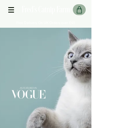
Free Delivery On UK Orders over £45