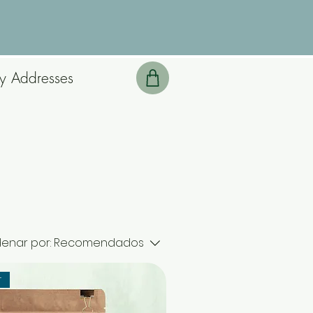
5
y Addresses
enar por:
Recomendados
r