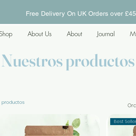
Free Delivery On UK Orders over £4
Shop
About Us
About
Journal
M
Nuestros productos
2 productos
Ord
Best Selle