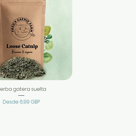
ierba gatera suelta
Precio de oferta
Desde
6,99 GBP