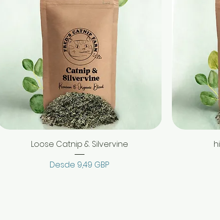
Loose Catnip & Silvervine
h
Precio de oferta
Desde
9,49 GBP