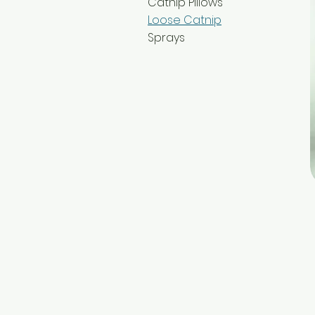
Catnip Pillows
Loose Catnip
Sprays